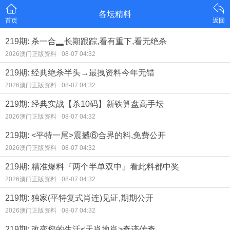
各坛精料
首页
返回
219期: 杀一合▂长期跟踪,看有重下,看无绝杀
2026澳门正版资料
08-07 04:32
219期: 经典绝杀半头→最拽资料今年无错
2026澳门正版资料
08-07 04:32
219期: 经典实战【杀10码】新铁算盘高手坛
2026澳门正版资料
08-07 04:32
219期: <平特一尾>震撼⑥合界的料,免费公开
2026澳门正版资料
08-07 04:32
219期: 精准爆料『两个半单双中』看此料都中奖
2026澳门正版资料
08-07 04:32
219期: 独家(平特复式肖连)见证,期期公开
2026澳门正版资料
08-07 04:32
219期: 改变您的生活<天肖地肖>奇迹传奇