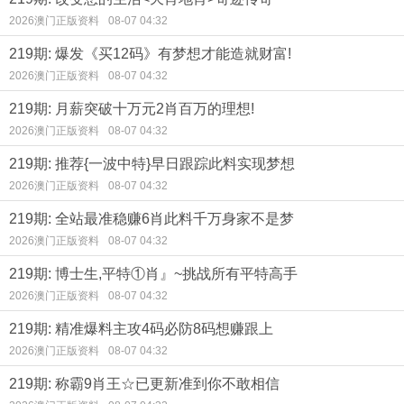
2026澳门正版资料
08-07 04:32
219期: 爆发《买12码》有梦想才能造就财富!
2026澳门正版资料
08-07 04:32
219期: 月薪突破十万元2肖百万的理想!
2026澳门正版资料
08-07 04:32
219期: 推荐{一波中特}早日跟踪此料实现梦想
2026澳门正版资料
08-07 04:32
219期: 全站最准稳赚6肖此料千万身家不是梦
2026澳门正版资料
08-07 04:32
219期: 博士生,平特①肖』~挑战所有平特高手
2026澳门正版资料
08-07 04:32
219期: 精准爆料主攻4码必防8码想赚跟上
2026澳门正版资料
08-07 04:32
219期: 称霸9肖王☆已更新准到你不敢相信